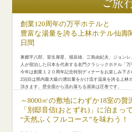
創業120周年の万平ホテルと
豊富な湯量を誇る上林ホテル仙壽
日間
東郷平八郎、室生犀星、堀辰雄、三島由紀夫、ジョンレ
人が宿泊した日本を代表する名門クラシックホテル「万
今年は創業１２０周年記念特別ディナーをお楽しみ下さ
2泊目は県内最大級の湧出量をかけ流す温泉を誇る上林
頂きます。壁全面から流れ落ちる源泉は圧巻です。
～8000㎡の敷地にわずか18室の贅
「別邸音信(おとずれ)」に泊まっ
“天然ふくフルコース”を味わう！