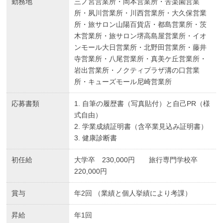
勤務地
三ノ宮営業所・岡本営業所・苦楽園営業
所・夙川営業所・川西営業所・大久保営業
所・旅サロン山陽百貨店・都島営業所・茨
木営業所・旅サロン堺高島屋営業所・イオ
ンモール大日営業所・北野田営業所・藤井
寺営業所・八尾営業所・真美ケ丘営業所・
岩出営業所・ノクティプラザ溝の口営業
所・キューズモール尼崎営業所
応募書類
1. 自筆の履歴書（写真貼付）と自己PR（様
式自由）
2. 学業成績証明書（含卒業見込み証明書）
3. 健康診断書
初任給
大学卒 230,000円 旅行専門学校卒
220,000円
賞与
年2回 （業績と個人挙績により考課）
昇給
年1回