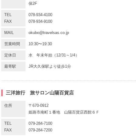
保2F
TEL
078-934-4100
FAX
078-934-9100
MAIL
okubo@travelsas.co.jp
営業時間
10:30〜19:30
定休日
水 年末年始（12/31～1/4）
最寄駅
JR大久保駅より徒歩1分
三洋旅行 旅サロン山陽百貨店
住所
〒670-0912
姫路市南町１番地 山陽百貨店西館６Ｆ
TEL
079-284-7100
FAX
079-284-7200