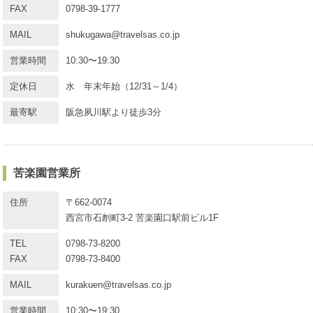
FAX
0798-39-1777
MAIL
shukugawa@travelsas.co.jp
営業時間
10:30〜19:30
定休日
水 年末年始（12/31～1/4）
最寄駅
阪急夙川駅より徒歩3分
苦楽園営業所
住所
〒662-0074
西宮市石刎町3-2 苦楽園口駅前ビル1F
TEL
0798-73-8200
FAX
0798-73-8400
MAIL
kurakuen@travelsas.co.jp
営業時間
10:30〜19:30