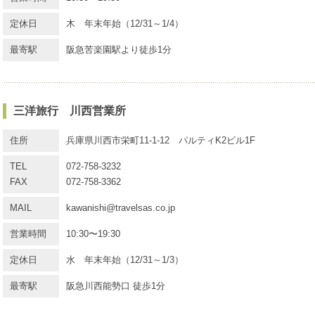
定休日
木 年末年始（12/31～1/4）
最寄駅
阪急苦楽園駅より徒歩1分
三洋旅行 川西営業所
住所
兵庫県川西市栄町11-1-12 パルティK2ビル1F
TEL
072-758-3232
FAX
072-758-3362
MAIL
kawanishi@travelsas.co.jp
営業時間
10:30〜19:30
定休日
水 年末年始（12/31～1/3）
最寄駅
阪急川西能勢口 徒歩1分