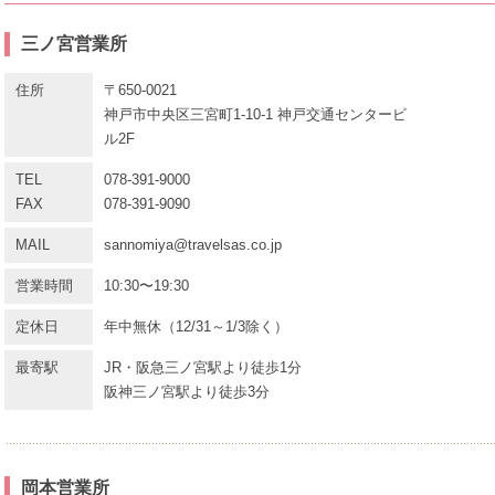
三ノ宮営業所
住所
〒650-0021
神戸市中央区三宮町1-10-1 神戸交通センタービ
ル2F
TEL
078-391-9000
FAX
078-391-9090
MAIL
sannomiya@travelsas.co.jp
営業時間
10:30〜19:30
定休日
年中無休（12/31～1/3除く）
最寄駅
JR・阪急三ノ宮駅より徒歩1分
阪神三ノ宮駅より徒歩3分
岡本営業所