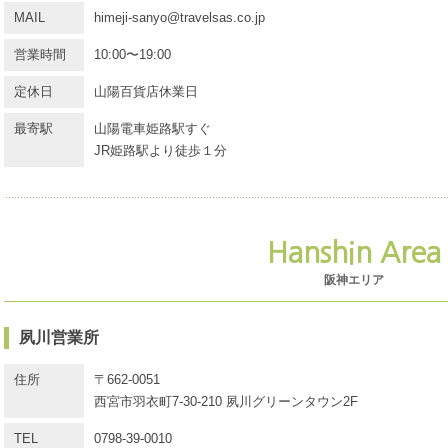
MAIL
himeji-sanyo@travelsas.co.jp
営業時間
10:00〜19:00
定休日
山陽百貨店休業日
最寄駅
山陽電車姫路駅すぐ
JR姫路駅より徒歩１分
Hanshin Area
阪神エリア
夙川営業所
住所
〒662-0051
西宮市羽衣町7-30-210 夙川グリーンタウン2F
TEL
0798-39-0010